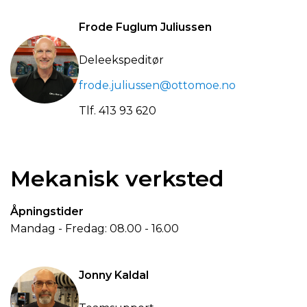
Frode Fuglum Juliussen
Deleekspeditør
frode.juliussen@ottomoe.no
Tlf.
413 93 620
Mekanisk verksted
Åpningstider
Mandag - Fredag: 08.00 - 16.00
Jonny Kaldal