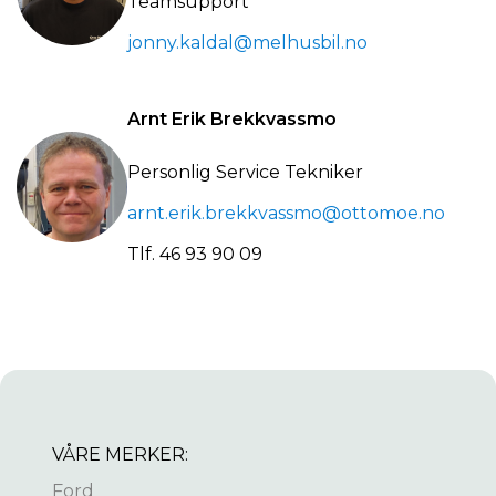
Teamsupport
jonny.kaldal@melhusbil.no
Arnt Erik Brekkvassmo
Personlig Service Tekniker
arnt.erik.brekkvassmo@ottomoe.no
Tlf.
46 93 90 09
VÅRE MERKER:
Ford