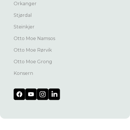
Orkanger
Stjørdal
Steinkjer
Otto Moe Namsos
Otto Moe Rørvik
Otto Moe Grong
Konsern