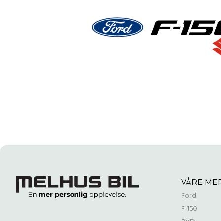
VÅRE ME
Ford
F-150