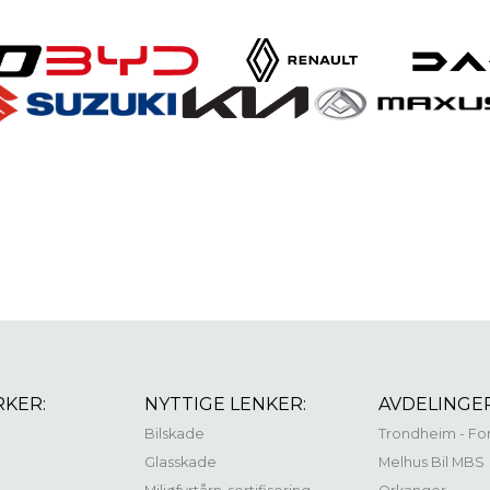
RKER:
NYTTIGE LENKER:
AVDELINGER
Bilskade
Trondheim - Fo
Glasskade
Melhus Bil MBS