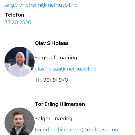
salg.trondheim@melhusbil.no
Telefon
73 20 25 10
Olav S Høiaas
Salgssjef - næring
olav.hoiaas@melhusbil.no
Tlf.
901 91 970
Tor Erling Hilmarsen
Selger - næring
tor.erling.hilmarsen@melhusbil.no