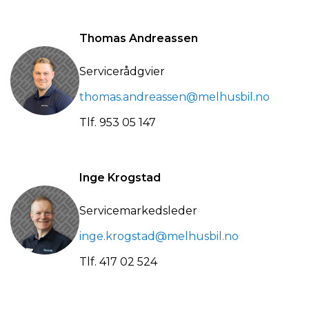
Thomas Andreassen
Servicerådgvier
thomas.andreassen@melhusbil.no
Tlf.
953 05 147
Inge Krogstad
Servicemarkedsleder
inge.krogstad@melhusbil.no
Tlf.
417 02 524