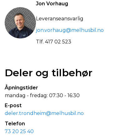
Jon Vorhaug
Leveranseansvarlig
jon.vorhaug@melhusbil.no
Tlf.
417 02 523
Deler og tilbehør
Åpningstider
mandag - fredag: 07:30 - 16:30
E-post
deler.trondheim@melhusbil.no
Telefon
73 20 25 40