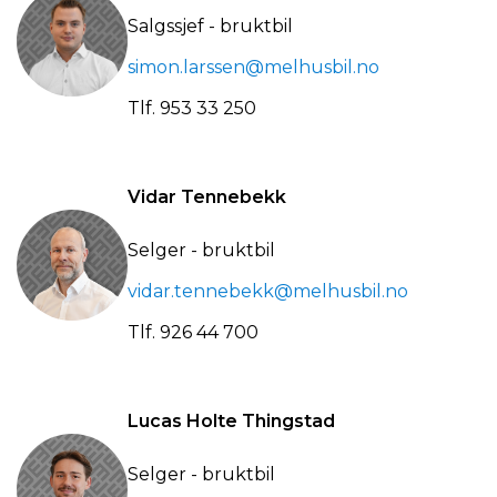
Salgssjef - bruktbil
simon.larssen@melhusbil.no
Tlf.
953 33 250
Vidar Tennebekk
Selger - bruktbil
vidar.tennebekk@melhusbil.no
Tlf.
926 44 700
Lucas Holte Thingstad
Selger - bruktbil