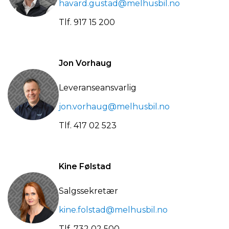
havard.gustad@melhusbil.no
Tlf.
917 15 200
Jon Vorhaug
Leveranseansvarlig
jon.vorhaug@melhusbil.no
Tlf.
417 02 523
Kine Følstad
Salgssekretær
kine.folstad@melhusbil.no
Tlf.
732 02 500