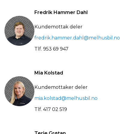
Fredrik Hammer Dahl
Kundemottak deler
fredrik.hammer.dahl@melhusbil.no
Tlf.
953 69 947
Mia Kolstad
Kundemottaker deler
mia.kolstad@melhusbil.no
Tlf.
417 02 519
Terje Grøtan