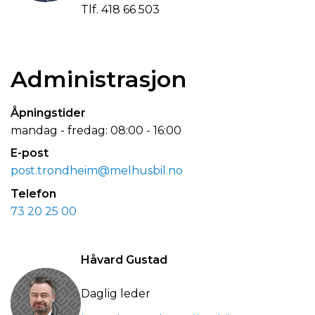
Tlf.
418 66 503
Administrasjon
Åpningstider
mandag - fredag: 08:00 - 16:00
E-post
post.trondheim@melhusbil.no
Telefon
73 20 25 00
Håvard Gustad
Daglig leder