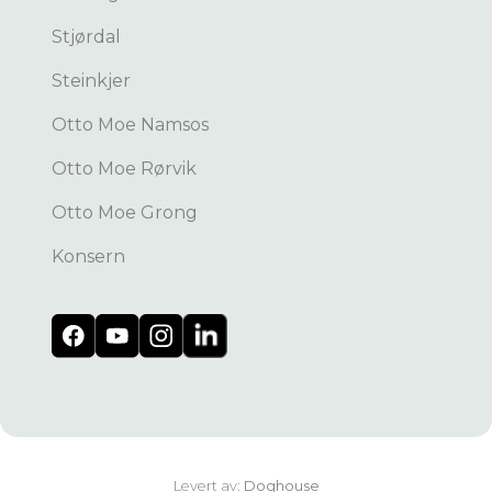
Stjørdal
Steinkjer
Otto Moe Namsos
Otto Moe Rørvik
Otto Moe Grong
Konsern
Levert av:
Doghouse