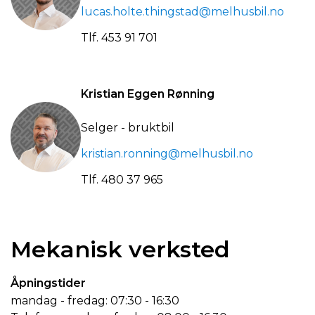
lucas.holte.thingstad@melhusbil.no
Tlf.
453 91 701
Kristian Eggen Rønning
Selger - bruktbil
kristian.ronning@melhusbil.no
Tlf.
480 37 965
Mekanisk verksted
Åpningstider
mandag - fredag: 07:30 - 16:30