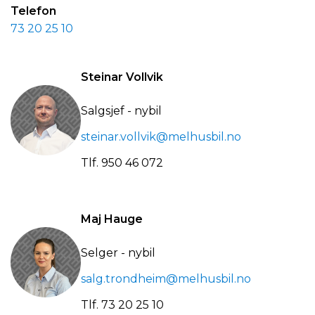
Telefon
73 20 25 10
Steinar Vollvik
Salgsjef - nybil
steinar.vollvik@melhusbil.no
Tlf.
950 46 072
Maj Hauge
Selger - nybil
salg.trondheim@melhusbil.no
Tlf.
73 20 25 10