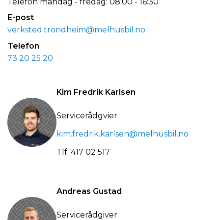
Telefon mandag - fredag: 08:00 - 16:30
E-post
verksted.trondheim@melhusbil.no
Telefon
73 20 25 20
Kim Fredrik Karlsen
Servicerådgvier
kim.fredrik.karlsen@melhusbil.no
Tlf.
417 02 517
Andreas Gustad
Servicerådgiver