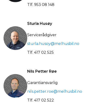
Tlf.
953 08 148
Sturla Husøy
Servicerådgiver
sturla.husoy@melhusbil.no
Tlf.
417 02 525
Nils Petter Røe
Garantiansvarlig
nils.petter.roe@melhusbil.no
Tlf.
417 02 522