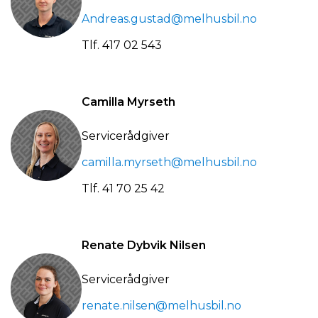
Andreas.gustad@melhusbil.no
Tlf.
417 02 543
Camilla Myrseth
Servicerådgiver
camilla.myrseth@melhusbil.no
Tlf.
41 70 25 42
Renate Dybvik Nilsen
Servicerådgiver
renate.nilsen@melhusbil.no