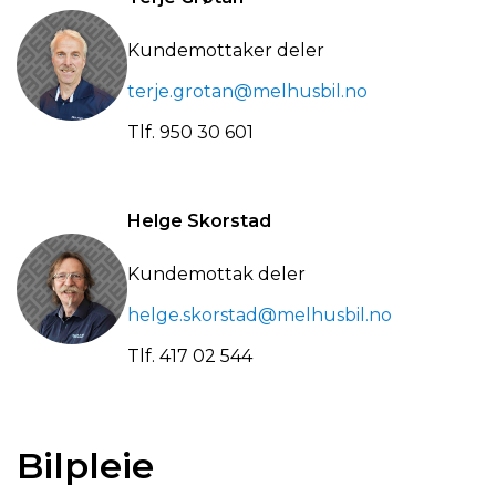
Kundemottaker deler
terje.grotan@melhusbil.no
Tlf.
950 30 601
Helge Skorstad
Kundemottak deler
helge.skorstad@melhusbil.no
Tlf.
417 02 544
Bilpleie