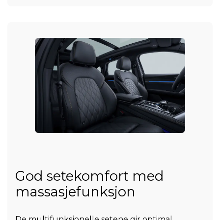
God setekomfort med
massasjefunksjon
De multifunksjonelle setene gir optimal