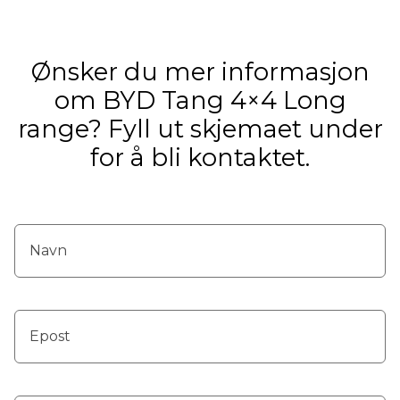
Ønsker du mer informasjon
om BYD Tang 4×4 Long
range? Fyll ut skjemaet under
for å bli kontaktet.
N
a
m
e
*
E
m
a
i
l