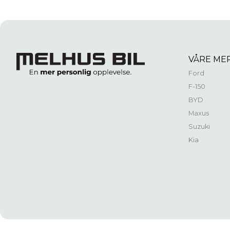
VÅRE ME
Ford
F-150
BYD
Maxus
Suzuki
Kia