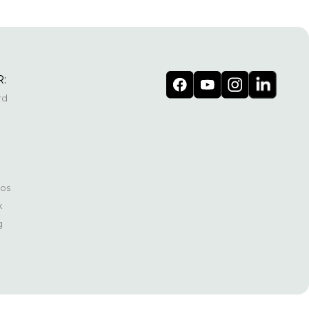
:
rd
os
k
g