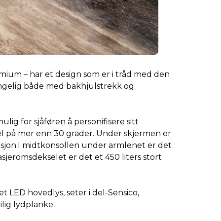
emium – har et design som er i tråd med den
gjengelig både med bakhjulstrekk og
g for sjåføren å personifisere sitt
kel på mer enn 30 grader. Under skjermen er
isjon.I midtkonsollen under armlenet er det
sjeromsdekselet er det et 450 liters stort
 LED hovedlys, seter i del-Sensico,
ilig lydplanke.