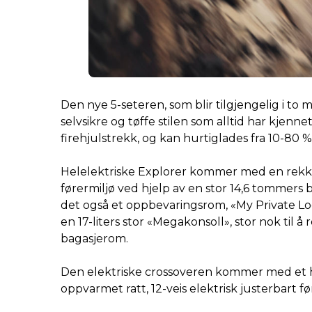
Den nye 5-seteren, som blir tilgjengelig i to
selvsikre og tøffe stilen som alltid har kjen
firehjulstrekk, og kan hurtiglades fra 10-80 
Helelektriske Explorer kommer med en rekke i
førermiljø ved hjelp av en stor 14,6 tommers
det også et oppbevaringsrom, «My Private Loc
en 17-liters stor «Megakonsoll», stor nok til
bagasjerom.
Den elektriske crossoveren kommer med et høy
oppvarmet ratt, 12-veis elektrisk justerbart 