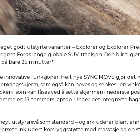
 meget godt utstyrte varianter – Explorer og Explorer Pr
netegnet Fords lange globale SUV-tradisjon. Den blir til
% på bare 25 minutter*.
nnovative funksjoner. Helt nye SYNC MOVE gjør det muli
 berøringsskjerm, som også kan heves og senkes i en vin
ker», som kan låses ved å sette skjermen i nederste pos
 å romme en 15-tommers laptop. Under det integrerte baga
t utstyrsnivå som standard – og inkluderer blant annet
førersete inkludert korsryggsstøtte med massasje og en st