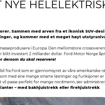
 NYE HELELEKTRIS
lorer. Sammen med arven fra et ikonisk SUV-desi
ninger, og kommer med et meget høyt utstyrsniv
l masseprodusere i Europa. Den mellomstore crossoveren 
ar blitt investert 2 milliarder dollar. Ford Motor Norge åp
r dersom du skal reservere!
bil fra Ford som er gjennomsyret av våre amerikanske røt
 som med sine mange smarte løsninger og funksjoner er 
 vet vil passe perfekt for mange nordmenn, sier administr
anter – med bakhjulstrekk eller firehjulstrekk
.