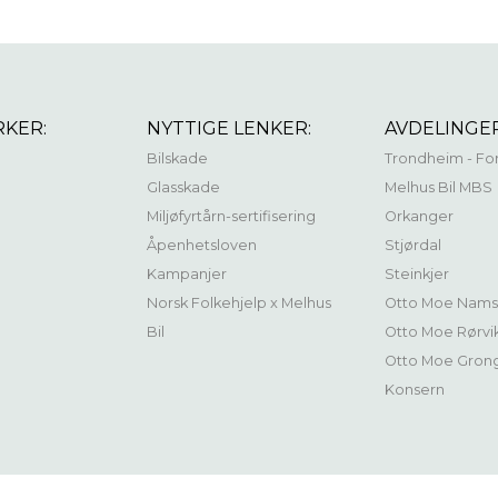
RKER:
NYTTIGE LENKER:
AVDELINGER
Bilskade
Trondheim - Fo
Glasskade
Melhus Bil MBS
Miljøfyrtårn-sertifisering
Orkanger
Åpenhetsloven
Stjørdal
Kampanjer
Steinkjer
Norsk Folkehjelp x Melhus
Otto Moe Nams
Bil
Otto Moe Rørvi
Otto Moe Gron
Konsern