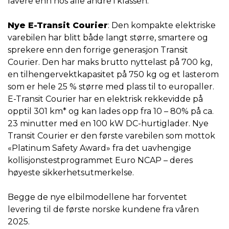
lavere enn hos alle andre i klassen.
Nye E-Transit Courier
: Den kompakte elektriske
varebilen har blitt både langt større, smartere og
sprekere enn den forrige generasjon Transit
Courier. Den har maks brutto nyttelast på 700 kg,
en tilhengervektkapasitet på 750 kg og et lasterom
som er hele 25 % større med plass til to europaller.
E-Transit Courier har en elektrisk rekkevidde på
opptil 301 km* og kan lades opp fra 10 – 80% på ca.
23 minutter med en 100 kW DC-hurtiglader. Nye
Transit Courier er den første varebilen som mottok
«Platinum Safety Award» fra det uavhengige
kollisjonstestprogrammet Euro NCAP – deres
høyeste sikkerhetsutmerkelse.
Begge de nye elbilmodellene har forventet
levering til de første norske kundene fra våren
2025.