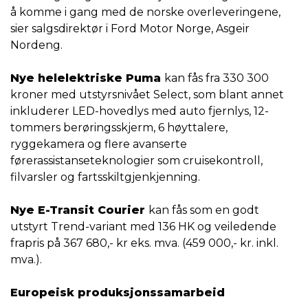
å komme i gang med de norske overleveringene,
sier salgsdirektør i Ford Motor Norge, Asgeir
Nordeng.
Nye helelektriske Puma
kan fås fra 330 300
kroner med utstyrsnivået Select, som blant annet
inkluderer LED-hovedlys med auto fjernlys, 12-
tommers berøringsskjerm, 6 høyttalere,
ryggekamera og flere avanserte
førerassistanseteknologier som cruisekontroll,
filvarsler og fartsskiltgjenkjenning.
Nye E-Transit Courier
kan fås som en godt
utstyrt Trend-variant med 136 HK og veiledende
frapris på 367 680,- kr eks. mva. (459 000,- kr. inkl.
mva.).
Europeisk produksjonssamarbeid