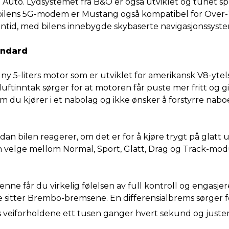
to. Lydsystemet fra B&O er også utviklet og tunet spes
d bilens 5G-modem er Mustang også kompatibel for Ove
anntid, med bilens innebygde skybaserte navigasjonssyste
andard
ny 5-liters motor som er utviklet for amerikansk V8-yte
ftinntak sørger for at motoren får puste mer fritt og g
du kjører i et nabolag og ikke ønsker å forstyrre naboe
dan bilen reagerer, om det er for å kjøre trygt på glat
 velge mellom Normal, Sport, Glatt, Drag og Track-modus,
e får du virkelig følelsen av full kontroll og engasjere
itter Brembo-bremsene. En differensialbrems sørger for
 veiforholdene ett tusen ganger hvert sekund og justere