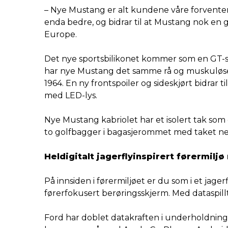
– Nye Mustang er alt kundene våre forventer a
enda bedre, og bidrar til at Mustang nok en ga
Europe.
Det nye sportsbilikonet kommer som en GT-s
har nye Mustang det samme rå og muskuløse 
1964. En ny frontspoiler og sideskjørt bidra
med LED-lys.
Nye Mustang kabriolet har et isolert tak som 
to golfbagger i bagasjerommet med taket ne
Heldigitalt jagerflyinspirert førermilj
På innsiden i førermiljøet er du som i et jag
førerfokusert berøringsskjerm. Med dataspillte
Ford har doblet datakraften i underholdning