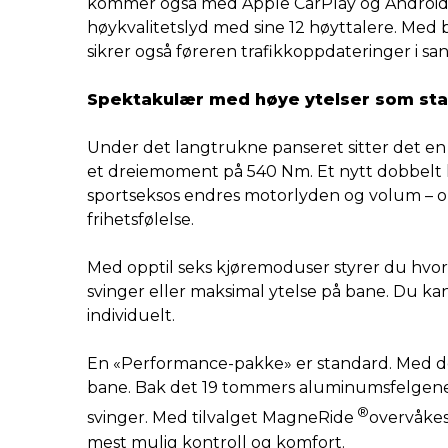
kommer også med Apple CarPlay og Android Au
høykvalitetslyd med sine 12 høyttalere. Me
sikrer også føreren trafikkoppdateringer i s
Spektakulær med høye ytelser som st
Under det langtrukne panseret sitter det en 
et dreiemoment på 540 Nm. Et nytt dobbelt lu
sportseksos endres motorlyden og volum – om 
frihetsfølelse.
Med opptil seks kjøremoduser styrer du hvor
svinger eller maksimal ytelse på bane. Du kan
individuelt.
En «Performance-pakke» er standard. Med denn
bane. Bak det 19 tommers aluminumsfelgene s
®
svinger. Med tilvalget MagneRide
overvåkes
mest mulig kontroll og komfort.