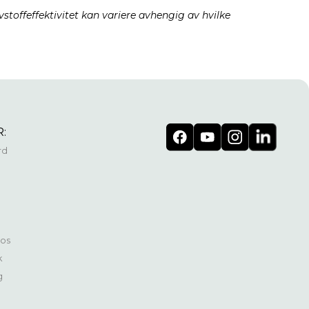
vstoffeffektivitet kan variere avhengig av hvilke
:
rd
os
k
g