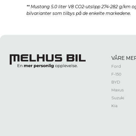
** Mustang 5.0 liter V8 CO2-utslipp 274-282 g/km og 
bilvarianter som tilbys på de enkelte markedene.
VÅRE ME
Ford
F-150
BYD
Maxus
Suzuki
Kia