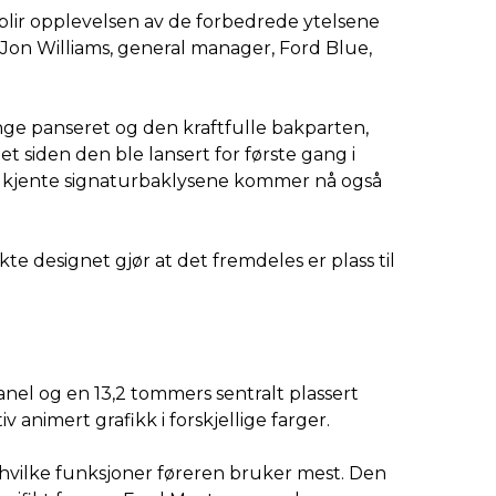
 blir opplevelsen av de forbedrede ytelsene
r Jon Williams, general manager, Ford Blue,
ge panseret og den kraftfulle bakparten,
siden den ble lansert for første gang i
 velkjente signaturbaklysene kommer nå også
e designet gjør at det fremdeles er plass til
panel og en 13,2 tommers sentralt plassert
 animert grafikk i forskjellige farger.
 hvilke funksjoner føreren bruker mest. Den