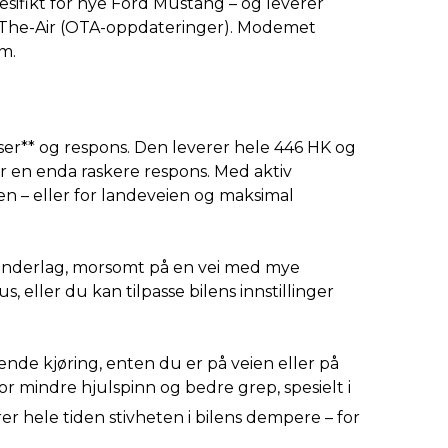
ifikt for nye Ford Mustang – og leverer
r-The-Air (OTA-oppdateringer). Modemet
m.
lser** og respons. Den leverer hele 446 HK og
ir en enda raskere respons. Med aktiv
n – eller for landeveien og maksimal
t underlag, morsomt på en vei med mye
 eller du kan tilpasse bilens innstillinger
nde kjøring, enten du er på veien eller på
 mindre hjulspinn og bedre grep, spesielt i
r hele tiden stivheten i bilens dempere – for