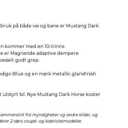
r bruk på både vei og bane er Mustang Dark
 Den kommer med en 10-trinns
ane er Magneride adaptive dempere
esielt godt grep.
ndigo Blue og en mørk metallic glansfinish
dt utstyrt bil. Nye Mustang Dark Horse koster
r sammenstilt fra myndigheter og andre kilder, og
derer 2-dørs coupé- og kabrioletmodeller.