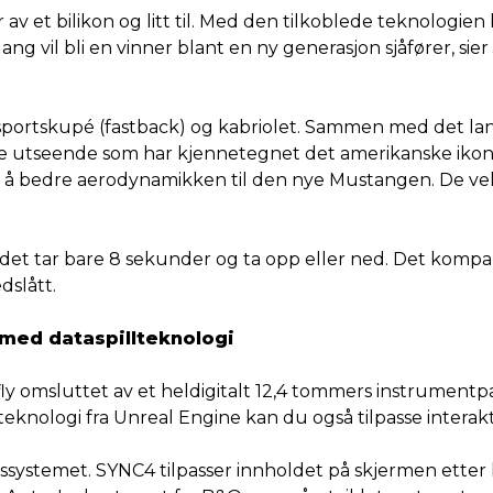
v et bilikon og litt til. Med den tilkoblede teknologien
ng vil bli en vinner blant en ny generasjon sjåfører, sie
portskupé (fastback) og kabriolet. Sammen med det lan
utseende som har kjennetegnet det amerikanske ikonet 
r til å bedre aerodynamikken til den nye Mustangen. De
det tar bare 8 sekunder og ta opp eller ned. Det kompakt
dslått.
ø med dataspillteknologi
erfly omsluttet av et heldigitalt 12,4 tommers instrument
knologi fra Unreal Engine kan du også tilpasse interaktiv
ssystemet. SYNC4 tilpasser innholdet på skjermen etter