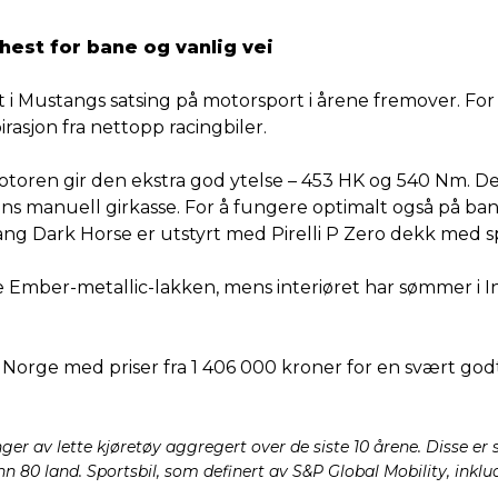
hest for bane og vanlig vei
i Mustangs satsing på motorsport i årene fremover. Fo
rasjon fra nettopp racingbiler.
-motoren gir den ekstra god ytelse – 453 HK og 540 Nm.
nns manuell girkasse. For å fungere optimalt også på b
ng Dark Horse er utstyrt med Pirelli P Zero dekk med sp
e Ember-metallic-lakken, mens interiøret har sømmer i I
 i Norge med priser fra 1 406 000 kroner for en svært go
nger av lette kjøretøy aggregert over de siste 10 årene. Disse e
 80 land. Sportsbil, som definert av S&P Global Mobility, inklu