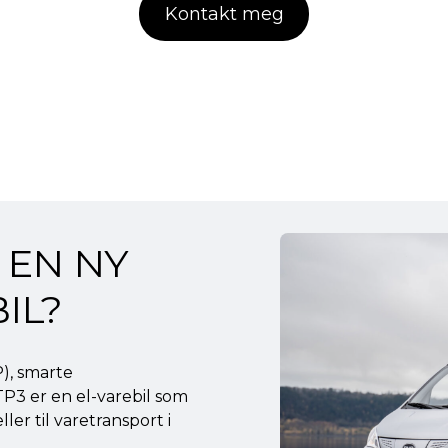
Kontakt meg
 EN NY
IL?
), smarte
TP3 er en el-varebil som
er til varetransport i