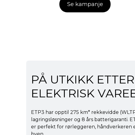
Se kampanje
PÅ UTKIKK ETTER
ELEKTRISK VAREB
ETP3 har opptil 275 km* rekkevidde (WLTP
lagringsløsninger og 8 års batterigaranti. E
er perfekt for rørleggeren, håndverkeren ell
byen.