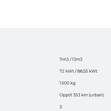
11m3 / 13m3
72 kWt / 88,55 kWt
1.500 kg
Opptil 353 km (urban)
3