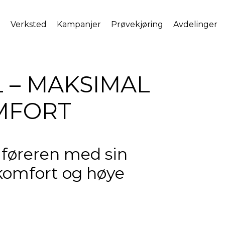
l
Verksted
Kampanjer
Prøvekjøring
Avdelinger
L – MAKSIMAL
MFORT
 føreren med sin
komfort og høye