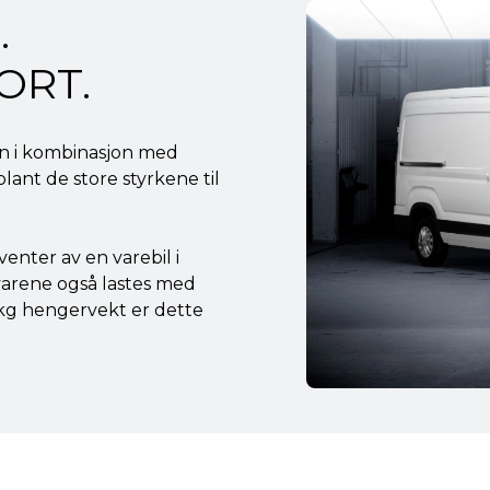
.
ORT.
ren i kombinasjon med
lant de store styrkene til
enter av en varebil i
 varene også lastes med
 kg hengervekt er dette