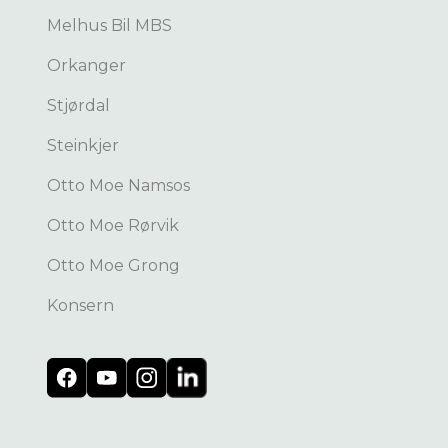
Melhus Bil MBS
Orkanger
Stjørdal
Steinkjer
Otto Moe Namsos
Otto Moe Rørvik
Otto Moe Grong
Konsern