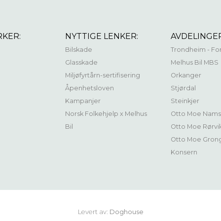
RKER:
NYTTIGE LENKER:
AVDELINGER
Bilskade
Trondheim - Fo
Glasskade
Melhus Bil MBS
Miljøfyrtårn-sertifisering
Orkanger
Åpenhetsloven
Stjørdal
Kampanjer
Steinkjer
Norsk Folkehjelp x Melhus
Otto Moe Nams
Bil
Otto Moe Rørvi
Otto Moe Gron
Konsern
Levert av:
Doghouse