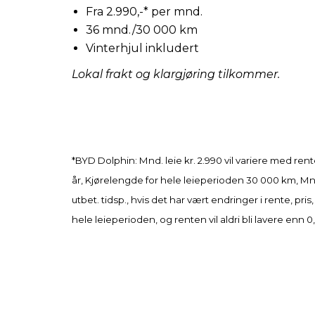
Fra 2.990,-* per mnd.
36 mnd./30 000 km
Vinterhjul inkludert
Lokal frakt og klargjøring tilkommer.
*BYD Dolphin: Mnd. leie kr. 2.990 vil variere med rente
år, Kjørelengde for hele leieperioden 30 000 km, Mnd.
utbet. tidsp., hvis det har vært endringer i rente, pr
hele leieperioden, og renten vil aldri bli lavere enn 