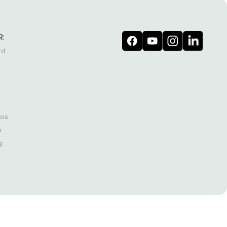
:
rd
os
k
g