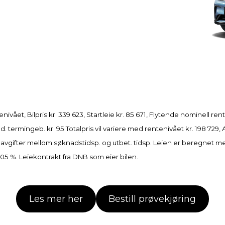
nivået, Bilpris kr. 339 623, Startleie kr. 85 671, Flytende nominell rent
 termingeb. kr. 95 Totalpris vil variere med rentenivået kr. 198 729
is, avgifter mellom søknadstidsp. og utbet. tidsp. Leien er beregnet m
0,05 %. Leiekontrakt fra DNB som eier bilen.
Les mer her
Bestill prøvekjøring